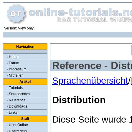
Version: View only!
Navigation
· Home
Reference - Dist
· Forum
· Impressum
· Mithelfen
Sprachenübersicht
/
Artikel
· Tutorials
· Sourcecodes
Distribution
· Reference
· Downloads
· Links
Diese Seite wurde 
Stuff
· User Online
· Userregeln