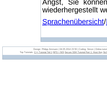
Angst, Sie können
wiederhergestellt w
Sprachenübersicht
/
Design: Philipp Ammann | 04.05.2014 23:50 | Coding: Simon | Online-tutori
Top Tutorials:
C++ Tutorial Teil 1
NFS + NIS
Secure SSH Tutorial Part 1: Host Key
Sic