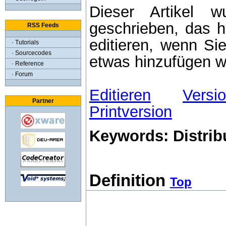
Dieser Artikel 
geschrieben, das he
RSS Feeds
editieren, wenn Si
· Tutorials
· Sourcecodes
etwas hinzufügen w
· Reference
· Forum
Editieren
Versi
Partner
Printversion
Keywords:
Distrib
Definition
Top