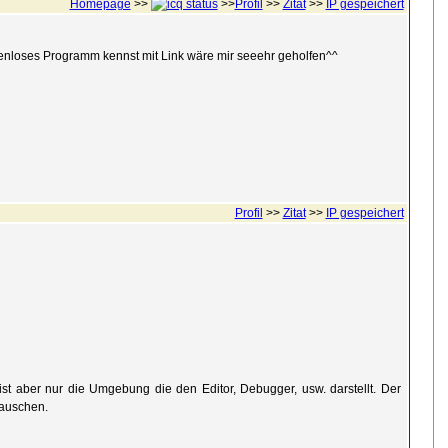
Homepage
>>
>>
Profil
>>
Zitat
>>
IP gespeichert
ostenloses Programm kennst mit Link wäre mir seeehr geholfen^^
Profil
>>
Zitat
>>
IP gespeichert
ist aber nur die Umgebung die den Editor, Debugger, usw. darstellt. Der
tauschen.