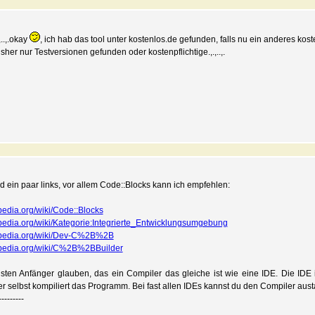
.,.okay
, ich hab das tool unter kostenlos.de gefunden, falls nu ein anderes k
sher nur Testversionen gefunden oder kostenpflichtige.,.,..,.
nd ein paar links, vor allem Code::Blocks kann ich empfehlen:
pedia.org/wiki/Code::Blocks
pedia.org/wiki/Kategorie:Integrierte_Entwicklungsumgebung
ipedia.org/wiki/Dev-C%2B%2B
pedia.org/wiki/C%2B%2BBuilder
sten Anfänger glauben, das ein Compiler das gleiche ist wie eine IDE. Die IDE 
r selbst kompiliert das Programm. Bei fast allen IDEs kannst du den Compiler aus
---------