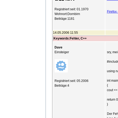
Registriert seit: 01.1970
Firefox
Wohnort:Dornbirn
Beiträge:1181
14.05.2006 11:55
Keywords:Fehler, C++
Dave
Einsteiger
sry, mei
#includ
using n
int main
Registriert seit: 05.2006
{
Beiträge:4
cout <<
return 0
}
Der Fehl