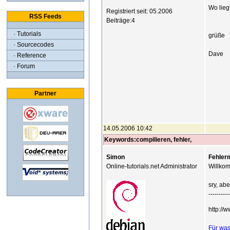
Wo lieg
Registriert seit: 05.2006
RSS Feeds
Beiträge:4
· Tutorials
grüße
· Sourcecodes
Dave
· Reference
· Forum
Partner
14.05.2006 10:42
Keywords:compilieren, fehler,
Simon
Fehler
Online-tutorials.net Administrator
Willko
sry, ab
----------
http://
Für was