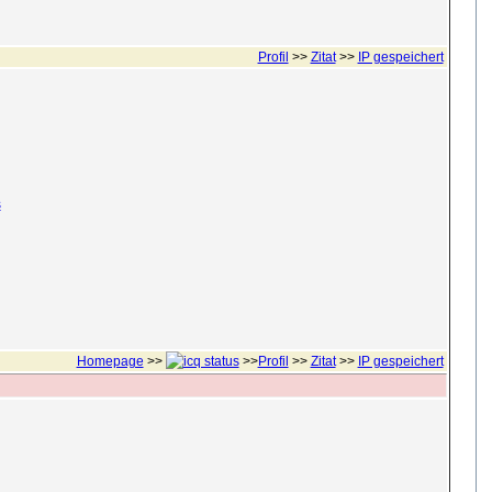
Profil
>>
Zitat
>>
IP gespeichert
s
Homepage
>>
>>
Profil
>>
Zitat
>>
IP gespeichert