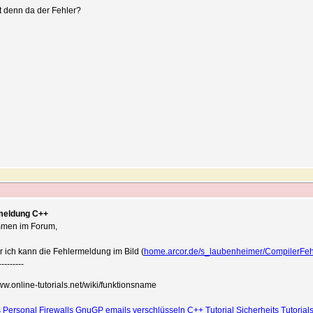
t denn da der Fehler?
meldung C++
mmen im Forum,
er ich kann die Fehlermeldung im Bild (
home.arcor.de/s_laubenheimer/CompilerFeh
---------
www.online-tutorials.net/wiki/funktionsname
 Personal Firewalls
GnuGP emails verschlüsseln
C++ Tutorial
Sicherheits Tutorial