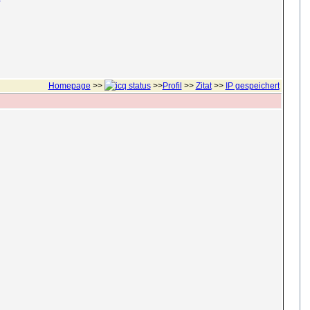
Homepage
>>
>>
Profil
>>
Zitat
>>
IP gespeichert