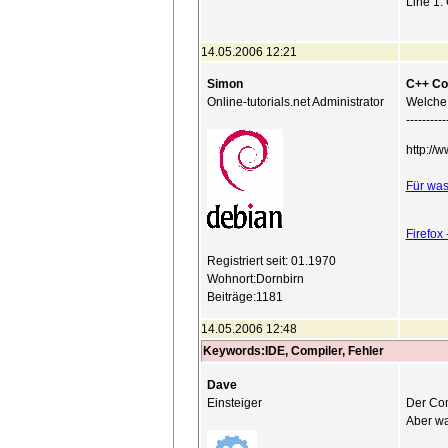
Line 1:
14.05.2006 12:21
Simon
C++ Con
Online-tutorials.net Administrator
Welche
----------
http://
Für was
Firefox
Registriert seit: 01.1970
Wohnort:Dornbirn
Beiträge:1181
14.05.2006 12:48
Keywords:IDE, Compiler, Fehler
Dave
Einsteiger
Der Com
Aber wa