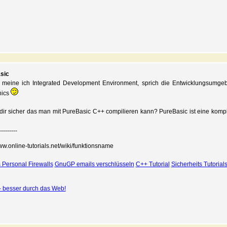
sic
 meine ich Integrated Development Environment, sprich die Entwicklungsumgeb
nics
 dir sicher das man mit PureBasic C++ compilieren kann? PureBasic ist eine komp
---------
www.online-tutorials.net/wiki/funktionsname
 Personal Firewalls
GnuGP emails verschlüsseln
C++ Tutorial
Sicherheits Tutorial
 - besser durch das Web!