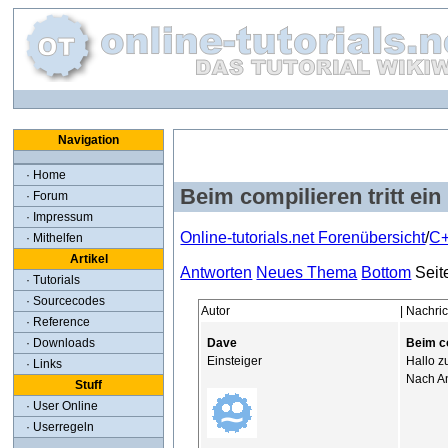
Navigation
· Home
Beim compilieren tritt ein
· Forum
· Impressum
Online-tutorials.net Forenübersicht
/
C+
· Mithelfen
Artikel
Antworten
Neues Thema
Bottom
Seit
· Tutorials
· Sourcecodes
Autor
| Nachr
· Reference
Dave
Beim co
· Downloads
Einsteiger
Hallo z
· Links
Nach An
Stuff
· User Online
· Userregeln