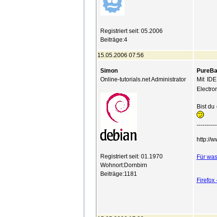
Registriert seit: 05.2006
Beiträge:4
15.05.2006 07:56
Simon
PureBa
Online-tutorials.net Administrator
Mit IDE
Electro
Bist du
----------
http://
Registriert seit: 01.1970
Für was
Wohnort:Dornbirn
Beiträge:1181
Firefox