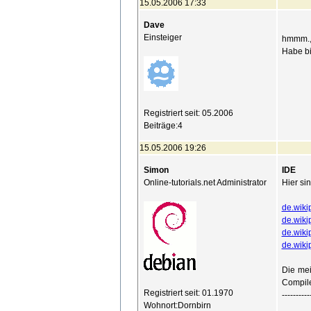
15.05.2006 17:33
Dave
Einsteiger
hmmm.,.
Habe bi
Registriert seit: 05.2006
Beiträge:4
15.05.2006 19:26
Simon
IDE
Online-tutorials.net Administrator
Hier si
de.wiki
de.wiki
de.wik
de.wiki
Die mei
Compile
Registriert seit: 01.1970
----------
Wohnort:Dornbirn