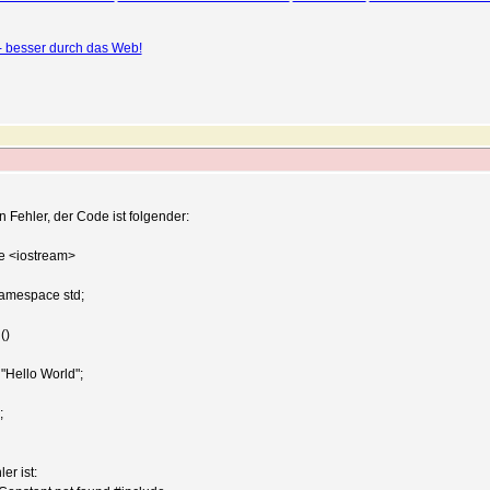
 - besser durch das Web!
n Fehler, der Code ist folgender:
e <iostream>
amespace std;
()
 "Hello World";
;
er ist: