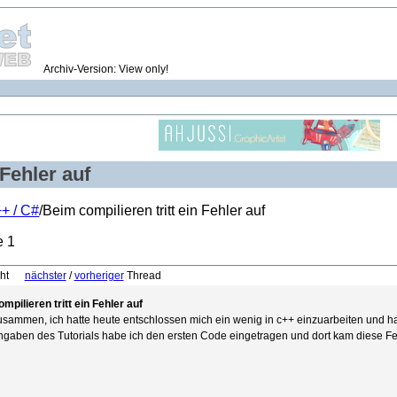
Archiv-Version: View only!
 Fehler auf
+ / C#
/Beim compilieren tritt ein Fehler auf
e 1
icht
nächster
/
vorheriger
Thread
mpilieren tritt ein Fehler auf
usammen, ich hatte heute entschlossen mich ein wenig in c++ einzuarbeiten und ha
gaben des Tutorials habe ich den ersten Code eingetragen und dort kam diese F