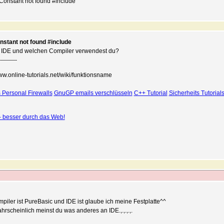
 Constant not found #include
stant not found #include
 IDE und welchen Compiler verwendest du?
---------
www.online-tutorials.net/wiki/funktionsname
 Personal Firewalls
GnuGP emails verschlüsseln
C++ Tutorial
Sicherheits Tutorial
 - besser durch das Web!
piler ist PureBasic und IDE ist glaube ich meine Festplatte^^
hrscheinlich meinst du was anderes an IDE.,.,.,.,.