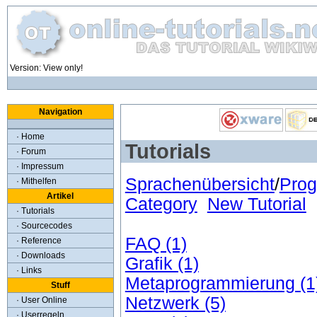
Version: View only!
Navigation
· Home
Tutorials
· Forum
· Impressum
Sprachenübersicht
/
Pro
· Mithelfen
Artikel
Category
New Tutorial
· Tutorials
· Sourcecodes
FAQ (1)
· Reference
· Downloads
Grafik (1)
· Links
Metaprogrammierung (1
Stuff
Netzwerk (5)
· User Online
· Userregeln