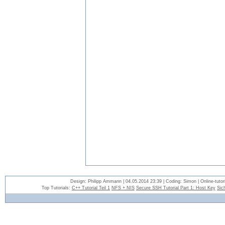
Design: Philipp Ammann | 04.05.2014 23:39 | Coding: Simon | Online-tutori
Top Tutorials:
C++ Tutorial Teil 1
NFS + NIS
Secure SSH Tutorial Part 1: Host Key
Sic