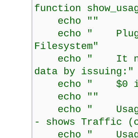
function show_usa
echo ""
echo " Plugin f
Filesystem"
echo " It now ne
data by issuing:"
echo " $0 init
echo ""
echo " Usage: 
- shows Traffic (
echo " Usage: 