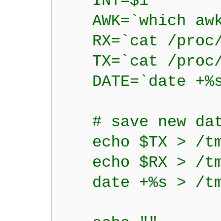
INT=$1
AWK=`which awk
RX=`cat /proc/net
TX=`cat /proc/net
DATE=`date +%s
# save new dat
echo $TX > /tmp
echo $RX > /tmp
date +%s > /t