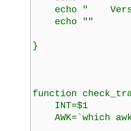
echo " Versio
echo ""
}
function check_tr
INT=$1
AWK=`which awk