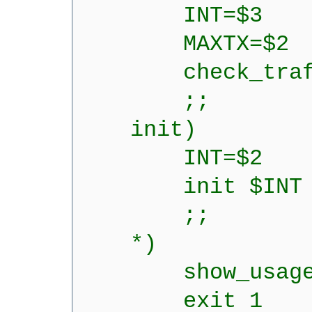
INT=$3
MAXTX=$2
check_traffic
;;
init)
INT=$2
init $INT
;;
*)
show_usag
exit 1