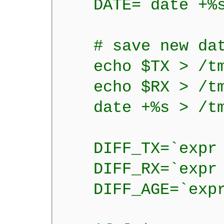
DATE=`date +%s
# save new dat
echo $TX > /tmp
echo $RX > /tmp
date +%s > /t
DIFF_TX=`expr $
DIFF_RX=`expr $
DIFF_AGE=`expr 