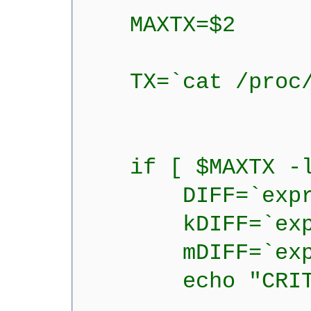
MAXTX=$2
TX=`cat /proc/net
if [ $MAXTX -lt
DIFF=`expr $T
kDIFF=`expr $
mDIFF=`expr $
echo "CRITICAL: 