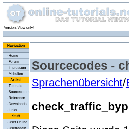
Version: View only!
Navigation
· Home
Sourcecodes - c
· Forum
· Impressum
· Mithelfen
Sprachenübersicht
/
Artikel
· Tutorials
· Sourcecodes
· Reference
check_traffic_byp
· Downloads
· Links
Stuff
· User Online
· Userregeln