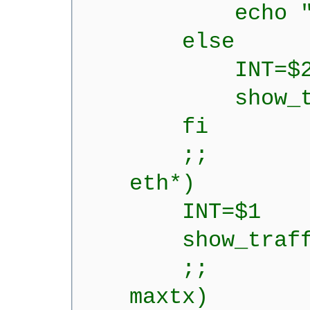
echo "Usage:
else
INT=$
show_traff
fi
;;
eth*)
INT=$1
show_traffic
;;
maxtx)