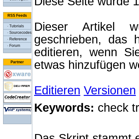
Diese Seite wurde 
RSS Feeds
Dieser Artikel
· Tutorials
· Sourcecodes
geschrieben, das h
· Reference
· Forum
editieren, wenn S
etwas hinzufügen wo
Partner
Editieren
Versionen
Keywords:
check tr
Das Skript stammt e