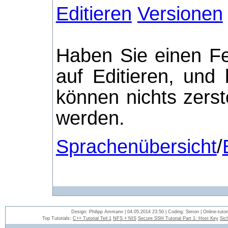
Editieren
Versionen
Haben Sie einen Fe
auf Editieren, und
können nichts zerst
werden.
Sprachenübersicht
/
Design: Philipp Ammann | 04.05.2014 23:50 | Coding: Simon | Online-tutori
Top Tutorials:
C++ Tutorial Teil 1
NFS + NIS
Secure SSH Tutorial Part 1: Host Key
Sic