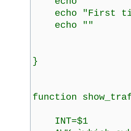
echo ""
echo "First time
echo ""
}
function show_tra
INT=$1