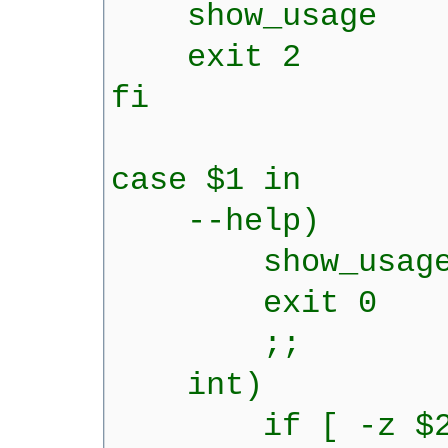
show_usage
exit 2
fi
case $1 in
--help)
show_usag
exit 0
;;
int)
if [ -z $2 ]