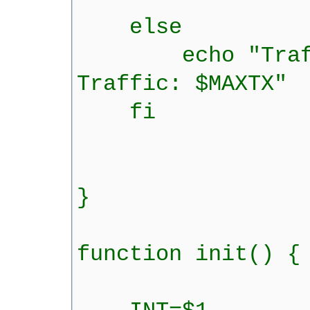
else
echo "Traffc f
Traffic: $MAXTX"
fi
}
function init() {