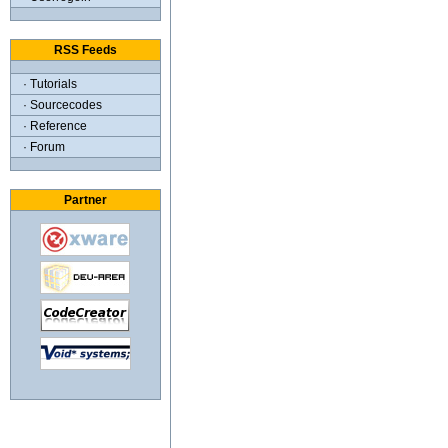
RSS Feeds
· Tutorials
· Sourcecodes
· Reference
· Forum
Partner