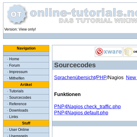
Version: View only!
Navigation
· Home
Sourcecodes
· Forum
· Impressum
Sprachenübersicht
/
PHP
/Nagios
New 
· Mithelfen
Artikel
· Tutorials
Funktionen
· Sourcecodes
· Reference
PNP4Nagios check_traffic.php
· Downloads
PNP4Nagios default.php
· Links
Stuff
· User Online
· Userregeln