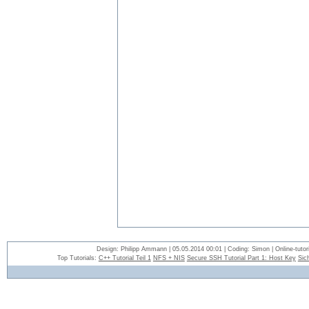
Design: Philipp Ammann | 05.05.2014 00:01 | Coding: Simon | Online-tutori
Top Tutorials:
C++ Tutorial Teil 1
NFS + NIS
Secure SSH Tutorial Part 1: Host Key
Sic