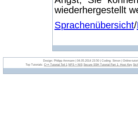
wiederhergestellt w
Sprachenübersicht
/
Design: Philipp Ammann | 04.05.2014 23:50 | Coding: Simon | Online-tutori
Top Tutorials:
C++ Tutorial Teil 1
NFS + NIS
Secure SSH Tutorial Part 1: Host Key
Sic