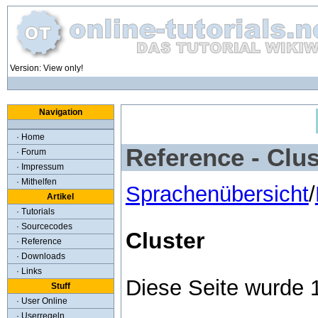
Version: View only!
Navigation
· Home
Reference - Clus
· Forum
· Impressum
· Mithelfen
Sprachenübersicht
/
Artikel
· Tutorials
· Sourcecodes
Cluster
· Reference
· Downloads
· Links
Diese Seite wurde 
Stuff
· User Online
· Userregeln