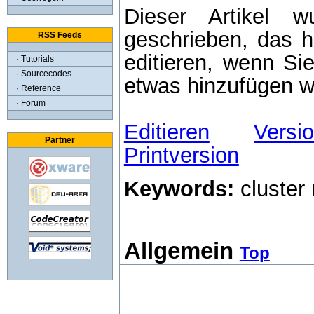
Dieser Artikel 
geschrieben, das he
RSS Feeds
editieren, wenn Si
· Tutorials
· Sourcecodes
etwas hinzufügen w
· Reference
· Forum
Editieren
Versi
Partner
Printversion
Keywords:
cluster
Allgemein
Top