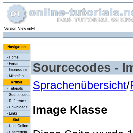
Version: View only!
Navigation
· Home
Sourcecodes - I
· Forum
· Impressum
· Mithelfen
Sprachenübersicht
/
Artikel
· Tutorials
· Sourcecodes
· Reference
Image Klasse
· Downloads
· Links
Stuff
· User Online
· Userregeln