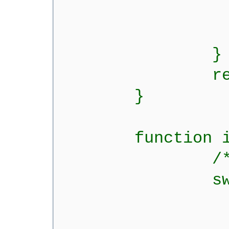
$image
br
}
return $i
}
function image
/* $image
switch($im
case
$image_ne