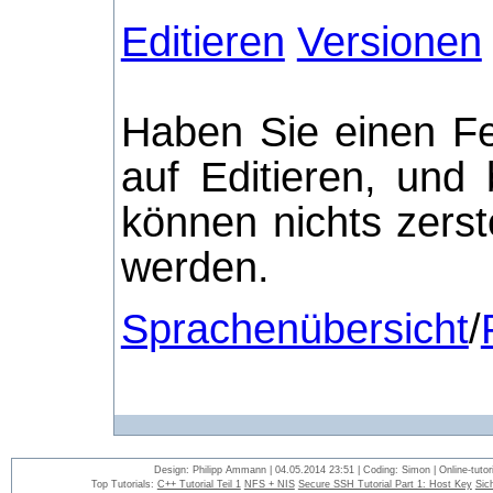
Editieren
Versionen
Haben Sie einen Fe
auf Editieren, und
können nichts zerst
werden.
Sprachenübersicht
/
Design: Philipp Ammann | 04.05.2014 23:51 | Coding: Simon | Online-tutori
Top Tutorials:
C++ Tutorial Teil 1
NFS + NIS
Secure SSH Tutorial Part 1: Host Key
Sic