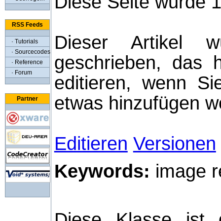
Diese Seite wurde 
RSS Feeds
Dieser Artikel
· Tutorials
· Sourcecodes
geschrieben, das h
· Reference
· Forum
editieren, wenn S
etwas hinzufügen wo
Partner
Editieren
Versionen
Keywords:
image re
Diese Klasse ist 