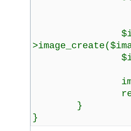
$image_new
$image_new
$image_org
>image_create($im
$image_resized
imagecopyresize
return $im
}
}