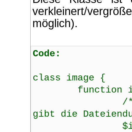
verkleinert/vergrö
möglich).
Code:
class image {
function imag
/* $image i
gibt die Dateiend
$image_size