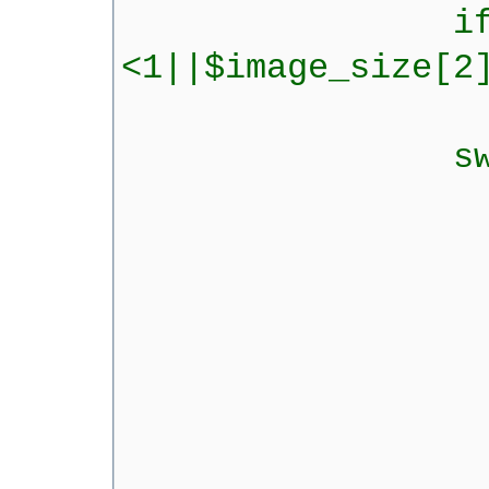
if($image
<1||$image_size[2
die('falsche
switch($im
case
$image
br
case
$image
br
case