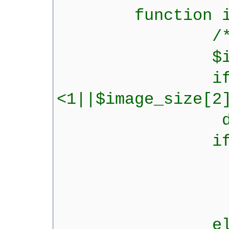
function image_r
/* $image..Da
$image_size
if($image
<1||$image_size[2
die('falsches
if($image_
$resize_facto
$image_new_
$image_new_
else