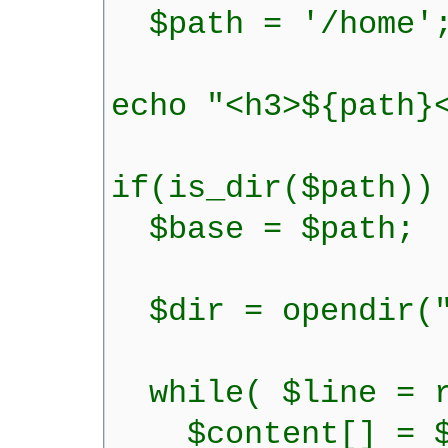
$path = '/home'
echo "<h3>${path}
if(is_dir($path))
$base = $path;
$dir = opendir("
while( $line = r
$content[] = $