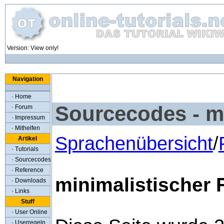
Version: View only!
Navigation
· Home
Sourcecodes - mi
· Forum
· Impressum
· Mithelfen
Sprachenübersicht
/
Artikel
· Tutorials
· Sourcecodes
· Reference
minimalistischer 
· Downloads
· Links
Stuff
· User Online
· Userregeln