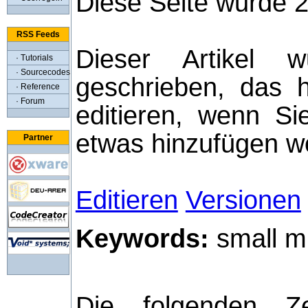
Diese Seite wurde 
RSS Feeds
Dieser Artikel
· Tutorials
· Sourcecodes
geschrieben, das h
· Reference
· Forum
editieren, wenn S
etwas hinzufügen wo
Partner
Editieren
Versionen
Keywords:
small mi
Die folgenden Ze