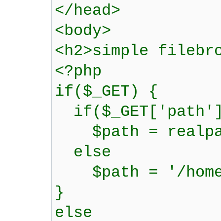
</head>
<body>
<h2>simple filebr
<?php
if($_GET) {
if($_GET['path'
$path = realpat
else
$path = '/home
}
else