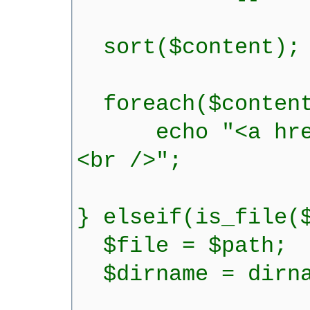
sort($content);
foreach($content
echo "<a href='
<br />";
} elseif(is_file(
$file = $path;
$dirname = dirna