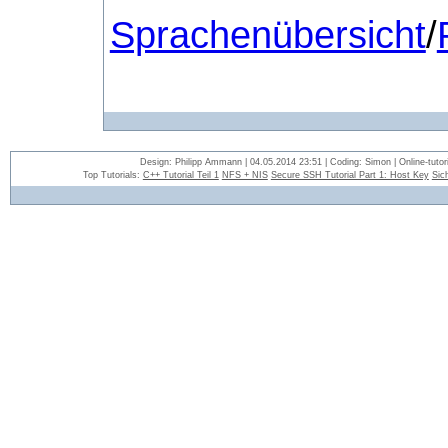
Sprachenübersicht
/
Design: Philipp Ammann | 04.05.2014 23:51 | Coding: Simon | Online-tutori
Top Tutorials:
C++ Tutorial Teil 1
NFS + NIS
Secure SSH Tutorial Part 1: Host Key
Sic