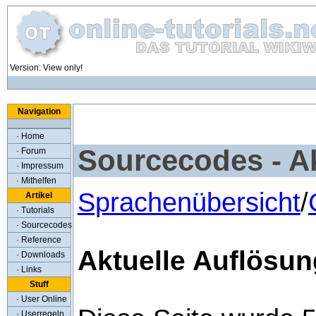
Version: View only!
Navigation
· Home
Sourcecodes - Ak
· Forum
· Impressum
· Mithelfen
Sprachenübersicht
/
Artikel
· Tutorials
· Sourcecodes
· Reference
Aktuelle Auflösun
· Downloads
· Links
Stuff
· User Online
· Userregeln