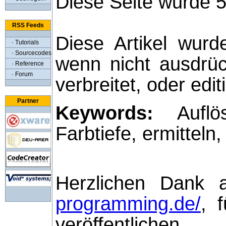
Diese Seite wurde 
RSS Feeds
Diese Artikel wurd
· Tutorials
· Sourcecodes
wenn nicht ausdrüc
· Reference
· Forum
verbreitet, oder edi
Partner
Keywords:
Auflös
Farbtiefe, ermittel
Herzlichen Dank 
programming.de/
, 
veröffentlichen.