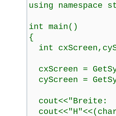
using namespace s
int main()
{
int cxScreen,cyS
cxScreen = GetSy
cyScreen = GetSy
cout<<"Breite: 
cout<<"H"<<(cha