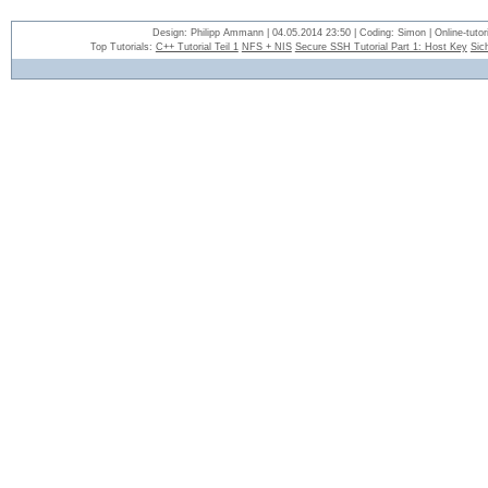
Design: Philipp Ammann | 04.05.2014 23:50 | Coding: Simon | Online-tutori
Top Tutorials:
C++ Tutorial Teil 1
NFS + NIS
Secure SSH Tutorial Part 1: Host Key
Sic