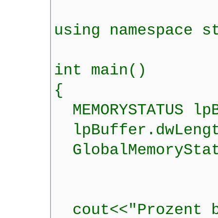
using namespace s
int main()
{
MEMORYSTATUS lpB
lpBuffer.dwLengt
GlobalMemoryStat
cout<<"Prozent b