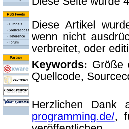
Diese Seite wurde 
RSS Feeds
Diese Artikel wurd
· Tutorials
· Sourcecodes
wenn nicht ausdrüc
· Reference
· Forum
verbreitet, oder edi
Partner
Keywords:
Größe d
Quellcode, Sourcec
Herzlichen Dank 
programming.de/
, 
veröffentlichen.