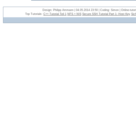
Design: Philipp Ammann | 04.05.2014 23:50 | Coding: Simon | Online-tutori
Top Tutorials:
C++ Tutorial Teil 1
NFS + NIS
Secure SSH Tutorial Part 1: Host Key
Sic