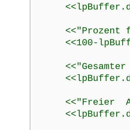
<<lpBuffer.dwMe
<<"Prozent fre
<<100-lpBuffer.
<<"Gesamter 
<<lpBuffer.dwTo
<<"Freier A
<<lpBuffer.dwAv