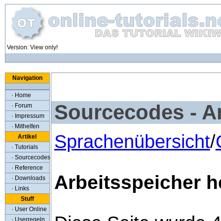
Version: View only!
Navigation
· Home
Sourcecodes - A
· Forum
· Impressum
· Mithelfen
Sprachenübersicht
/
Artikel
· Tutorials
· Sourcecodes
· Reference
Arbeitsspeicher h
· Downloads
· Links
Stuff
· User Online
· Userregeln