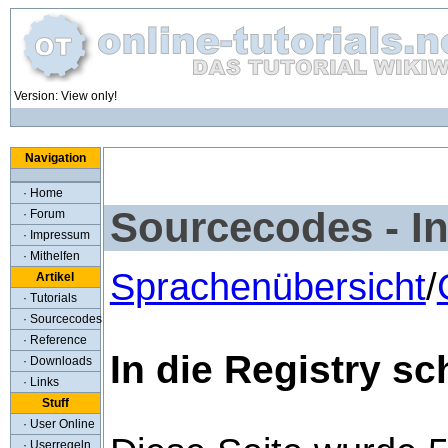
Version: View only!
Navigation
· Home
Sourcecodes - In
· Forum
· Impressum
· Mithelfen
Sprachenübersicht
/
Artikel
· Tutorials
· Sourcecodes
· Reference
In die Registry sc
· Downloads
· Links
Stuff
· User Online
· Userregeln