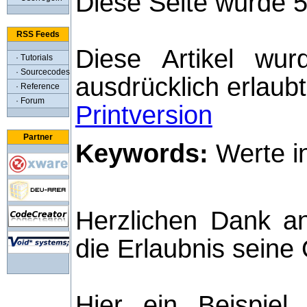
Diese Seite wurde 
RSS Feeds
Diese Artikel wur
· Tutorials
· Sourcecodes
ausdrücklich erlaubt
· Reference
· Forum
Printversion
Partner
Keywords:
Werte in
Herzlichen Dank a
die Erlaubnis seine 
Hier ein Beispiel