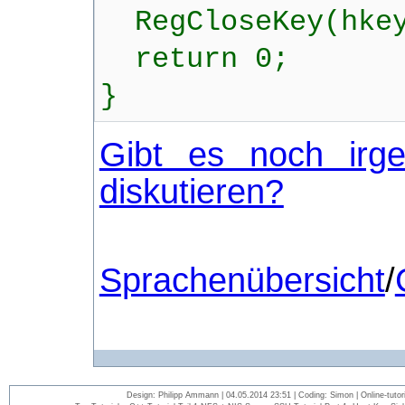
RegCloseKey(hke
return 0;
}
Gibt es noch irge
diskutieren?
Sprachenübersicht
/
Design: Philipp Ammann | 04.05.2014 23:51 | Coding: Simon | Online-tutori