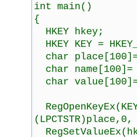
int main()
{
HKEY hkey;
HKEY KEY = HKEY_
char place[100]= 
char name[100]= 
char value[100]=
RegOpenKeyEx(KE
(LPCTSTR)place,0,
RegSetValueEx(hke