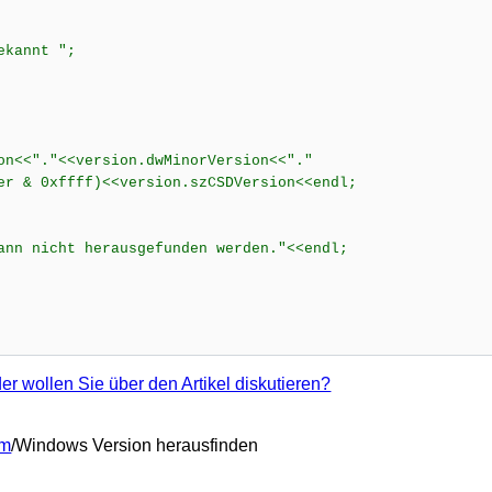
kannt ";
<"."<<version.dwMinorVersion<<"."
xffff)<<version.szCSDVersion<<endl;
n nicht herausgefunden werden."<<endl;
r wollen Sie über den Artikel diskutieren?
em
/Windows Version herausfinden