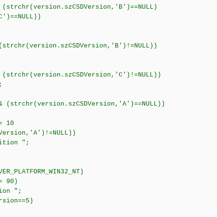
 (strchr(version.szCSDVersion,'B')==NULL)
C')==NULL))
(strchr(version.szCSDVersion,'B')!=NULL))
 (strchr(version.szCSDVersion,'C')!=NULL))
;
& (strchr(version.szCSDVersion,'A')==NULL))
== 10
sion,'A')!=NULL))
dition ";
VER_PLATFORM_WIN32_NT)
= 90)
dition ";
sion==5)