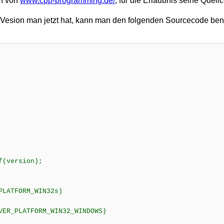
in von
www.cpp-programming.de/
, für die Erlaubnis seine Quell
sion man jetzt hat, kann man den folgenden Sourcecode benut
f(version);
PLATFORM_WIN32s)
VER_PLATFORM_WIN32_WINDOWS)