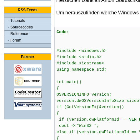
Herzlichen Dank an Anton Staruschk
RSS Feeds
Um herauszufinden welche Windows Ve
· Tutorials
· Sourcecodes
Code:
· Reference
· Forum
#include <windows.h>
Partner
#include <stdio.h>
#include <iostream>
using namespace std;
int main()
{
OSVERSIONINFO version;
version.dwOSVersionInfoSize=sizeo
if (GetVersionEx(&version))
{
if (version.dwPlatformId == VER_
cout <<"Win32 ";
else if (version.dwPlatformId == 
{