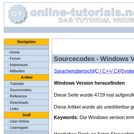
Navigation
· Home
Sourcecodes - Windows V
· Forum
· Impressum
Sprachenübersicht
/
C / C++/ C#
/
Syst
· Mithelfen
Artikel
Windows Version herausfinden
· Tutorials
· Sourcecodes
Diese Seite wurde 4729 mal aufgeruf
· Reference
· Downloads
Diese Artikel wurde als uneditierbar g
· Links
Stuff
Keywords:
Die Windows version ermi
· User Online
· Userregeln