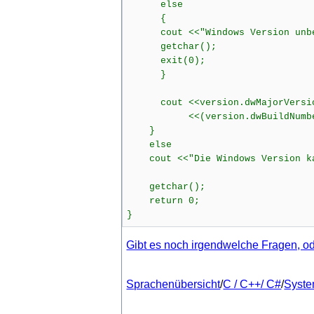
else
{
cout <<"Windows Version unbe
getchar();
exit(0);
}
cout <<version.dwMajorVersion<
<<(version.dwBuildNumber & 0
}
else
cout <<"Die Windows Version kan
getchar();
return 0;
}
Gibt es noch irgendwelche Fragen, ode
Sprachenübersicht
/
C / C++/ C#
/
Syst