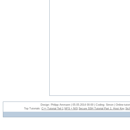
Design: Philipp Ammann | 05.05.2014 00:00 | Coding: Simon | Online-tutori
Top Tutorials:
C++ Tutorial Teil 1
NFS + NIS
Secure SSH Tutorial Part 1: Host Key
Sic