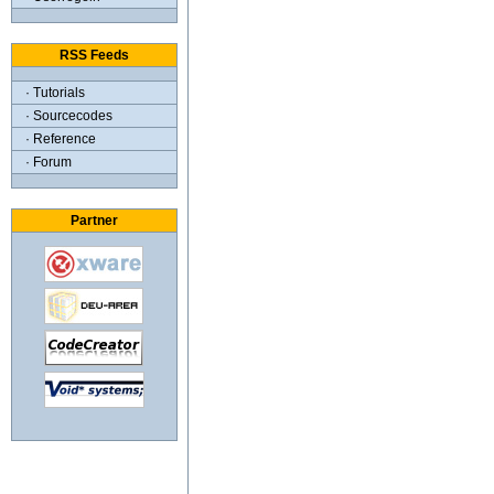
RSS Feeds
· Tutorials
· Sourcecodes
· Reference
· Forum
Partner