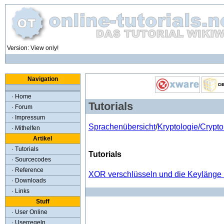
Version: View only!
Navigation
· Home
Tutorials
· Forum
· Impressum
Sprachenübersicht
/
Kryptologie/Crypto
· Mithelfen
Artikel
· Tutorials
Tutorials
· Sourcecodes
· Reference
XOR verschlüsseln und die Keylänge b
· Downloads
· Links
Stuff
· User Online
· Userregeln