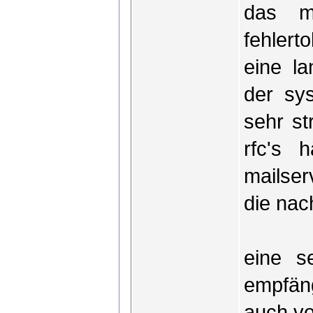
das ma
fehlert
eine la
der sy
sehr st
rfc's 
mailser
die nac
eine s
empfäng
auch vo