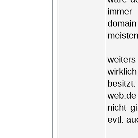
immer 
domain
meisten
weiter
wirkli
besitz
web.de
nicht g
evtl. a