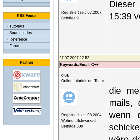
Dieser 
Registriert seit: 07.2007
15:39 v
RSS Feeds
Beiträge:9
· Tutorials
· Sourcecodes
· Reference
· Forum
27.07.2007 12:52
Partner
Keywords:Email, C++
glua
Online-tutorials.net Team
die mei
mails,
wenn d
Registriert seit: 08.2004
Wohnort:Schwarzach
schick
Beiträge:389
wäre de