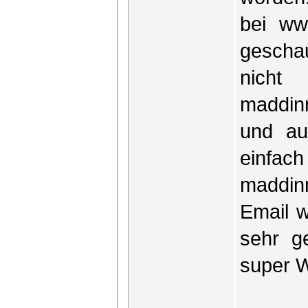
bei ww
geschau
nich
maddin
und au
einfach
maddin
Email w
sehr g
super W