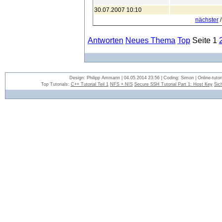
30.07.2007 10:10
nächster
Antworten
Neues Thema
Top
Seite 1
Design: Philipp Ammann | 04.05.2014 23:56 | Coding: Simon | Online-tutori
Top Tutorials:
C++ Tutorial Teil 1
NFS + NIS
Secure SSH Tutorial Part 1: Host Key
Sic