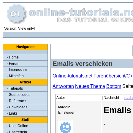
Version: View only!
Navigation
· Home
Emails verschicken
· Forum
· Impressum
Online-tutorials.net Forenübersicht
/
C+
· Mithelfen
Artikel
Antworten
Neues Thema
Bottom
Seit
· Tutorials
· Sourcecodes
Autor
| Nachricht
näch
· Reference
Maddin
· Downloads
Emails
Einsteiger
· Links
.
Stuff
· User Online
· Userregeln