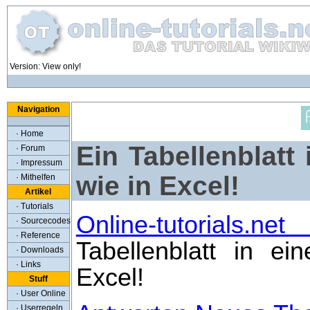
Version: View only!
Navigation
· Home
Ein Tabellenblat
· Forum
· Impressum
wie in Excel!
· Mithelfen
Artikel
· Tutorials
Online-tutorials.ne
· Sourcecodes
· Reference
Tabellenblatt in e
· Downloads
· Links
Excel!
Stuff
· User Online
· Userregeln