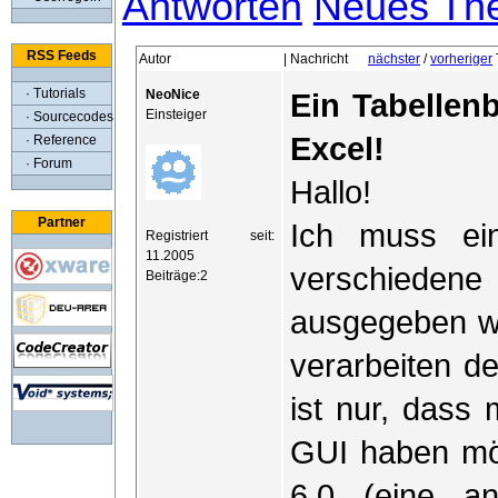
Antworten
Neues Th
RSS Feeds
Autor
| Nachricht
nächster
/
vorheriger
· Tutorials
NeoNice
Ein Tabellen
Einsteiger
· Sourcecodes
Excel!
· Reference
· Forum
Hallo!
Partner
Ich muss ei
Registriert seit:
11.2005
verschiedene
Beiträge:2
ausgegeben w
verarbeiten d
ist nur, dass 
GUI haben möc
6.0 (eine a