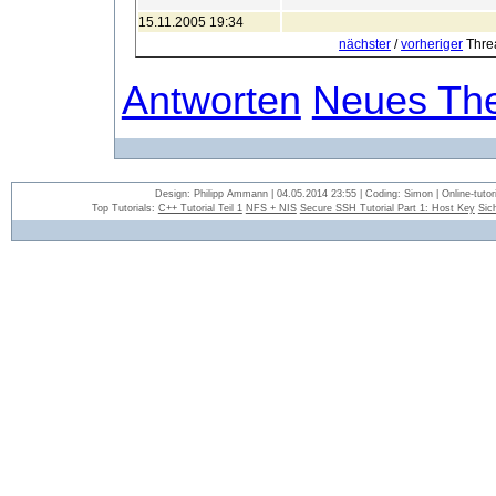
15.11.2005 19:34
nächster
/
vorheriger
Thre
Antworten
Neues Th
Design: Philipp Ammann | 04.05.2014 23:55 | Coding: Simon | Online-tutori
Top Tutorials:
C++ Tutorial Teil 1
NFS + NIS
Secure SSH Tutorial Part 1: Host Key
Sic