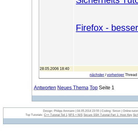
Firefox - besse
28.05.2006 18:40
nächster
/
vorheriger
Thread
Antworten
Neues Thema
Top
Seite 1
Design: Philipp Ammann | 04.05.2014 23:55 | Coding: Simon | Online-tutori
Top Tutorials:
C++ Tutorial Teil 1
NFS + NIS
Secure SSH Tutorial Part 1: Host Key
Sic