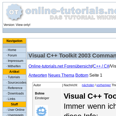
Version: View only!
Navigation
· Home
Visual C++ Toolkit 2003 Comma
· Forum
· Impressum
Online-tutorials.net Forenübersicht
/
C++ / C#
/Vi
· Mithelfen
Artikel
Antworten
Neues Thema
Bottom
Seite 1
· Tutorials
· Sourcecodes
Autor
| Nachricht
nächster
/
vorheriger
Th
· Reference
Bohne
· Downloads
Visual C++ To
Einsteiger
· Links
Immer wenn ich
Stuff
· User Online
· Userregeln