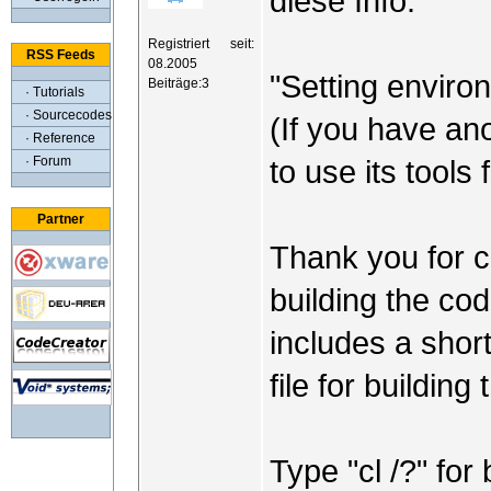
diese Info:
Registriert seit:
RSS Feeds
08.2005
"Setting enviro
Beiträge:3
· Tutorials
· Sourcecodes
(If you have an
· Reference
· Forum
to use its tools
Partner
Thank you for c
building the co
includes a shor
file for building
Type "cl /?" for