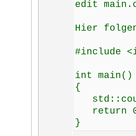
edit main.
Hier folge
#include <
int main()
{
std::cout
return 
}