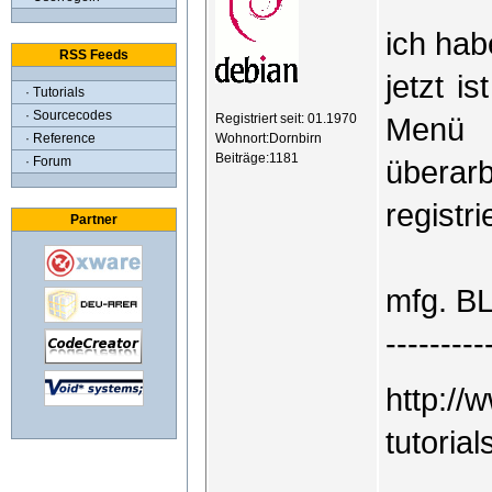
ich hab
RSS Feeds
jetzt i
· Tutorials
· Sourcecodes
Registriert seit: 01.1970
Menü 
Wohnort:Dornbirn
· Reference
Beiträge:1181
· Forum
überarb
registr
Partner
mfg. B
---------
http://
tutoria