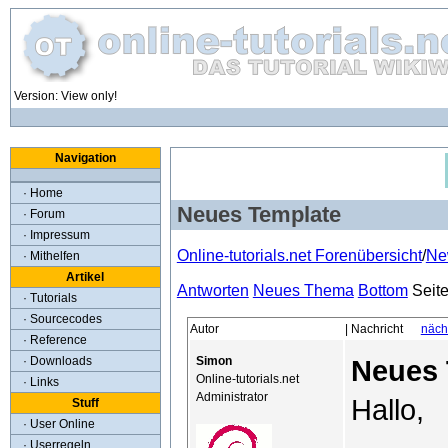
Version: View only!
Navigation
· Home
Neues Template
· Forum
· Impressum
Online-tutorials.net Forenübersicht
/
Ne
· Mithelfen
Artikel
Antworten
Neues Thema
Bottom
Seit
· Tutorials
· Sourcecodes
Autor
| Nachricht
näch
· Reference
Simon
· Downloads
Neues 
Online-tutorials.net
· Links
Administrator
Hallo,
Stuff
· User Online
· Userregeln