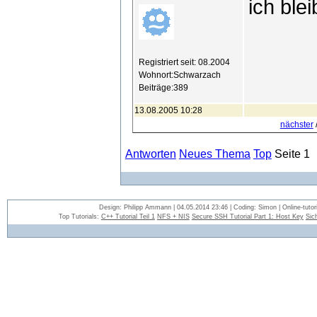
ich ble
Registriert seit: 08.2004
Wohnort:Schwarzach
Beiträge:389
13.08.2005 10:28
nächster
Antworten
Neues Thema
Top
Seite 1
Design: Philipp Ammann | 04.05.2014 23:46 | Coding: Simon | Online-tutori
Top Tutorials:
C++ Tutorial Teil 1
NFS + NIS
Secure SSH Tutorial Part 1: Host Key
Sic