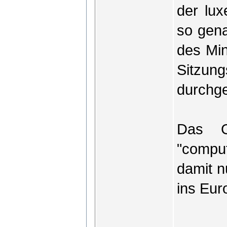
der lux
so gena
des Min
Sitzun
durchg
Das Ge
"comput
damit n
ins Eur