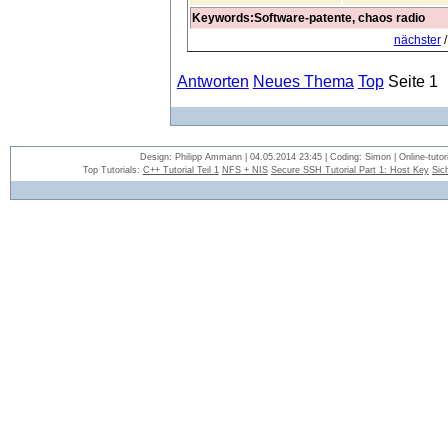
Keywords:Software-patente, chaos radio
nächster
Antworten
Neues Thema
Top
Seite 1
Design: Philipp Ammann | 04.05.2014 23:45 | Coding: Simon | Online-tutori
Top Tutorials:
C++ Tutorial Teil 1
NFS + NIS
Secure SSH Tutorial Part 1: Host Key
Sic