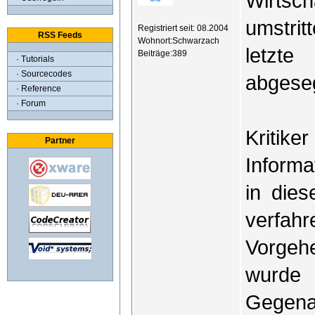
Wirtsc
umstrit
Registriert seit: 08.2004
RSS Feeds
Wohnort:Schwarzach
letzte
Beiträge:389
· Tutorials
· Sourcecodes
abgese
· Reference
· Forum
Kritike
Partner
Informa
in die
verfa
Vorgeh
wurde 
Gegenan