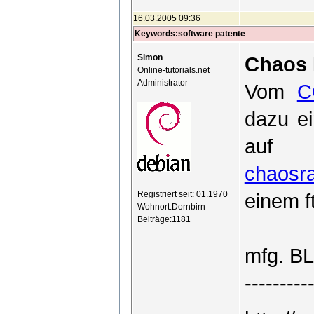
16.03.2005 09:36
Keywords:software patente
Simon
Chaos 
Online-tutorials.net
Administrator
Vom
C
dazu ei
auf 
chaosra
Registriert seit: 01.1970
einem f
Wohnort:Dornbirn
Beiträge:1181
mfg. B
---------