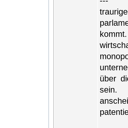
---
traurig
parlame
kommt.
wirtsc
monop
untern
über di
sein. 
ansc
patenti