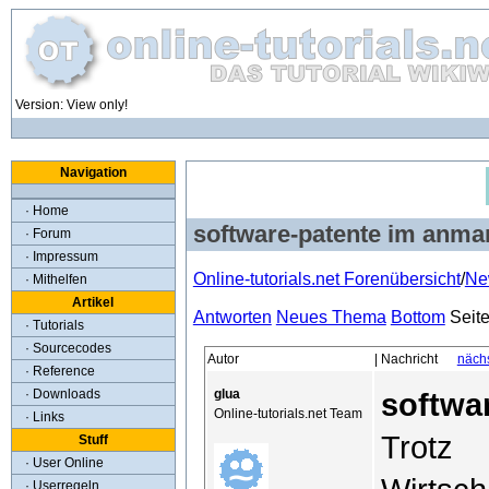
Version: View only!
Navigation
· Home
software-patente im anma
· Forum
· Impressum
Online-tutorials.net Forenübersicht
/
Ne
· Mithelfen
Artikel
Antworten
Neues Thema
Bottom
Seit
· Tutorials
· Sourcecodes
Autor
| Nachricht
näch
· Reference
glua
· Downloads
softwa
Online-tutorials.net Team
· Links
Trotz 
Stuff
· User Online
· Userregeln