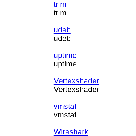
trim
trim
udeb
udeb
uptime
uptime
Vertexshader
Vertexshader
vmstat
vmstat
Wireshark