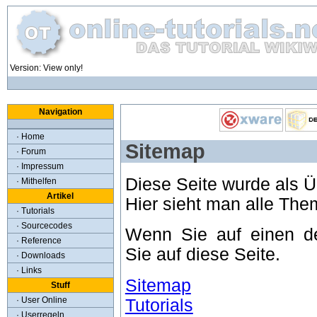
Version: View only!
Navigation
· Home
Sitemap
· Forum
· Impressum
Diese Seite wurde als Übe
· Mithelfen
Artikel
Hier sieht man alle Them
· Tutorials
· Sourcecodes
Wenn Sie auf einen d
· Reference
Sie auf diese Seite.
· Downloads
· Links
Sitemap
Stuff
Tutorials
· User Online
· Userregeln