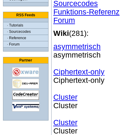
Sourcecodes
Funktions-Referenz
RSS Feeds
Forum
· Tutorials
Wiki
(281):
· Sourcecodes
· Reference
asymmetrisch
· Forum
asymmetrisch
Partner
Ciphertext-only
Ciphertext-only
Cluster
Cluster
Cluster
Cluster